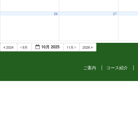
26
27
10月 2025
2024
9月
11月
2026
ご案内
コース紹介