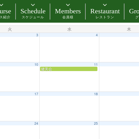
urse
Schedule
Members
Restaurant
Gro
ス紹介
スケジュール
会員様
レストラン
グ
火
水
木
3
4
10
11
健美会
17
18
24
25