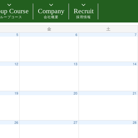
up Course
Company
Recruit
ループコース
会社概要
採用情報
金
土
5
6
7
12
13
14
19
20
21
26
27
28