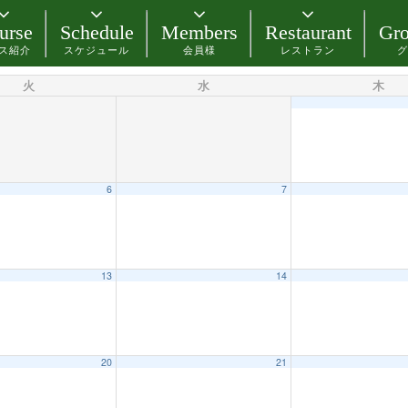
urse
Schedule
Members
Restaurant
Gro
ス紹介
スケジュール
会員様
レストラン
グ
火
水
木
6
7
13
14
20
21