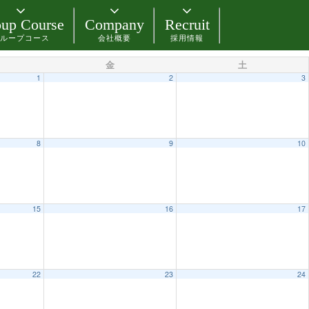
up Course
Company
Recruit
ループコース
会社概要
採用情報
金
土
1
2
3
8
9
10
15
16
17
22
23
24