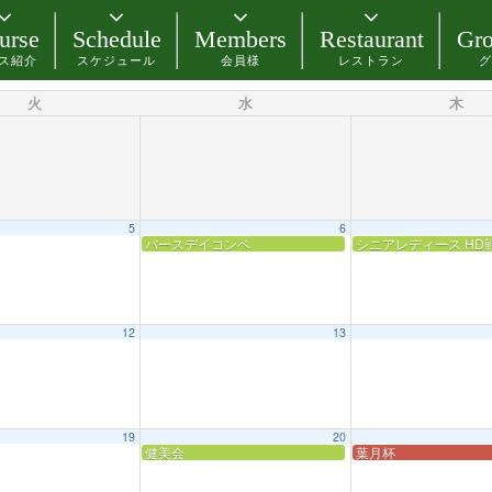
urse
Schedule
Members
Restaurant
Gro
ス紹介
スケジュール
会員様
レストラン
グ
火
水
木
5
6
バースデイコンペ
シニアレディース HD
12
13
19
20
健美会
葉月杯