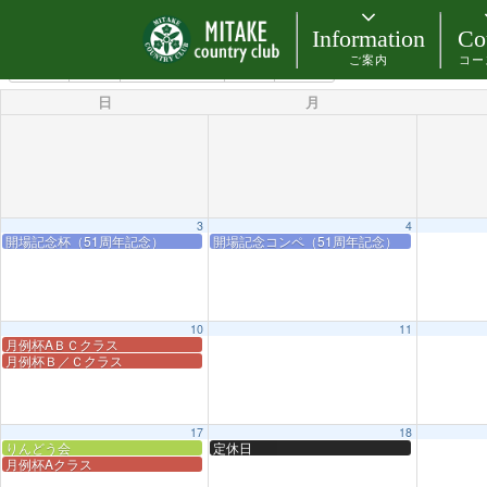
カテゴリー
Information
Co
ご案内
コー
8月 2025
2024
7月
9月
2026
日
月
3
4
開場記念杯（51周年記念）
開場記念コンペ（51周年記念）
10
11
月例杯AＢＣクラス
月例杯Ｂ／Ｃクラス
17
18
りんどう会
定休日
月例杯Aクラス