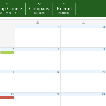
up Course
Company
Recruit
ループコース
会社概要
採用情報
金
土
1
2
7
8
9
戦
14
15
16
21
22
23